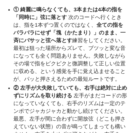
① 綺麗に鳴らなくても、3本または4本の指を
「同時に」弦に落とす
次のコードへ行くとき
は、指を1本ずつ置くのではなく、
全ての指を
バラバラにせず「塊（かたまり）」のまま、一
斉にバサッと弦へ落とす
練習をしてください。
最初は狙った場所からズレて、ブツッと変な音
になっても全く問題ありません。失敗しながら
その場で指をピクピクと微調整して正しい位置
に収める、という感覚を手に覚え込ませること
が、パッと押さえるための最短ルートです。
② 左手が大失敗していても、右手は絶対に止め
ずにリズムを取り続ける
左手がまだコードの形
になっていなくても、右手のリズムは一定のテ
ンポでジャカジャカと動かし続けてください。
最悪、左手が間に合わずに開放弦（どこも押さ
えていない状態）の音が鳴ってしまっても構い