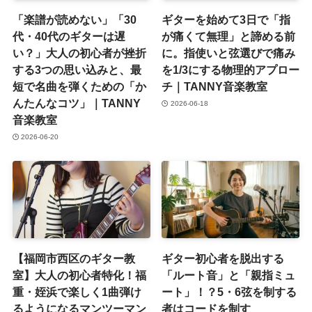
「楽譜が読めない」「30
ギターを始めて3日で「指
代・40代のギターは遅
が痛くて無理」と諦める前
い？」大人の初心者が挫折
に。指使いと弦選びで痛み
する3つの思い込みと、最
を1/3にする物理的アプロー
短で名曲を弾くための「か
チ｜TANNY音楽教室
んたんなコツ」｜TANNY
2026-06-18
音楽教室
2026-06-20
【福岡市西区のギター教
ギター初心者を脱出する
室】大人の初心者特化！福
「ルート音」と「親指ミュ
重・姪浜で楽しく1曲弾け
ート」！？5・6弦を制する
るようになるマンツーマン
者はコードを制す