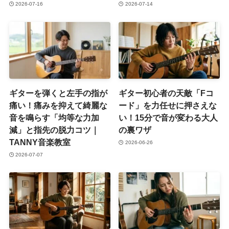
2026-07-16
2026-07-14
ギターを弾くと左手の指が
ギター初心者の天敵「Fコ
痛い！痛みを抑えて綺麗な
ード」を力任せに押さえな
音を鳴らす「均等な力加
い！15分で音が変わる大人
減」と指先の脱力コツ｜
の裏ワザ
TANNY音楽教室
2026-06-26
2026-07-07