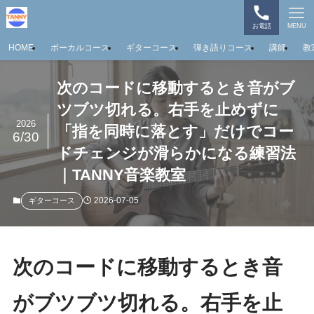
お電話
MENU
HOME
ボーカルコース
ギターコース
弾き語りコース
講師
教
次のコードに移動するとき音がブ
ツブツ切れる。右手を止めずに
2026
「指を同時に落とす」だけでコー
6/30
ドチェンジが滑らかになる練習法
｜TANNY音楽教室
2026-07-05
ギターコース
次のコードに移動するとき音
がブツブツ切れる。右手を止