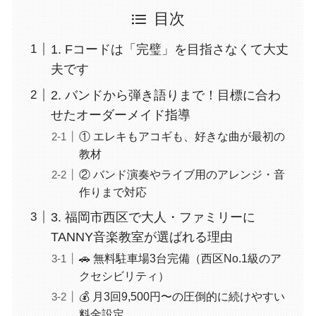
目次
1. Fコードは「完璧」を目指さなくて大丈
夫です
2. バンドから弾き語りまで！目標に合わ
せたオーダーメイド指導
① エレキもアコギも、好きな曲が最初の
教材
② バンド演奏やライブ用のアレンジ・音
作りまで対応
3. 福岡市西区で大人・ファミリーに
TANNY音楽教室が選ばれる理由
🚗 無料駐車場3台完備（西区No.1級のア
クセシビリティ）
💰 月3回9,500円〜の圧倒的に続けやすい
料金設定