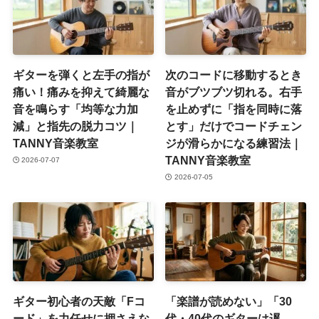
ギターを弾くと左手の指が
次のコードに移動するとき
痛い！痛みを抑えて綺麗な
音がブツブツ切れる。右手
音を鳴らす「均等な力加
を止めずに「指を同時に落
減」と指先の脱力コツ｜
とす」だけでコードチェン
TANNY音楽教室
ジが滑らかになる練習法｜
TANNY音楽教室
2026-07-07
2026-07-05
ギター初心者の天敵「Fコ
「楽譜が読めない」「30
ード」を力任せに押さえな
代・40代のギターは遅