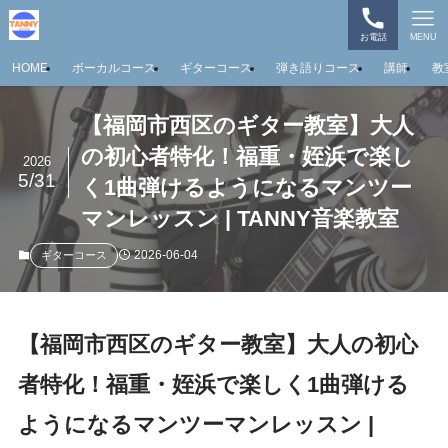
お電話
MENU
HOME
ボーカルコース
ギターコース
弾き語りコース
講師
教
【福岡市西区のギター教室】大人
の初心者特化！福重・姪浜で楽し
2026
5/31
く1曲弾けるようになるマンツー
マンレッスン | TANNY音楽教室
2026-06-04
ギターコース
【福岡市西区のギター教室】大人の初心
者特化！福重・姪浜で楽しく1曲弾ける
ようになるマンツーマンレッスン |