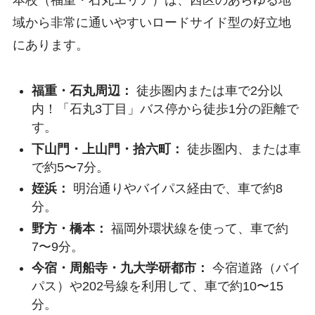
本校（福重・石丸エリア）は、西区のあらゆる地
域から非常に通いやすいロードサイド型の好立地
にあります。
福重・石丸周辺：
徒歩圏内または車で2分以
内！「石丸3丁目」バス停から徒歩1分の距離で
す。
下山門・上山門・拾六町：
徒歩圏内、または車
で約5〜7分。
姪浜：
明治通りやバイパス経由で、車で約8
分。
野方・橋本：
福岡外環状線を使って、車で約
7〜9分。
今宿・周船寺・九大学研都市：
今宿道路（バイ
パス）や202号線を利用して、車で約10〜15
分。