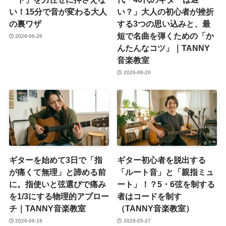
い！15分で音が変わる大人
い？」大人の初心者が挫折
の裏ワザ
する3つの思い込みと、最
短で名曲を弾くための「か
2026-06-26
んたんなコツ」｜TANNY
音楽教室
2026-06-20
ギターを始めて3日で「指
ギター初心者を脱出する
が痛くて無理」と諦める前
「ルート音」と「親指ミュ
に。指使いと弦選びで痛み
ート」！？5・6弦を制する
を1/3にする物理的アプロー
者はコードを制す
チ｜TANNY音楽教室
（TANNY音楽教室）
2026-06-18
2026-05-27