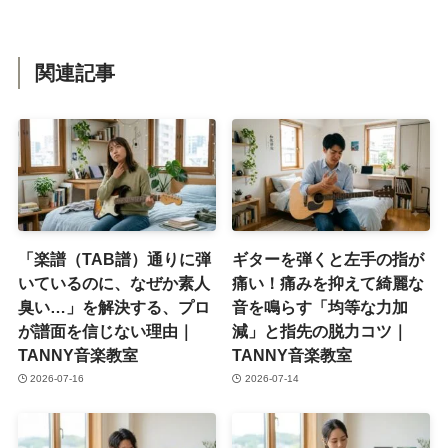
関連記事
「楽譜（TAB譜）通りに弾
ギターを弾くと左手の指が
いているのに、なぜか素人
痛い！痛みを抑えて綺麗な
臭い…」を解決する、プロ
音を鳴らす「均等な力加
が譜面を信じない理由｜
減」と指先の脱力コツ｜
TANNY音楽教室
TANNY音楽教室
2026-07-16
2026-07-14