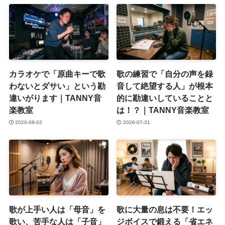
カラオケで「原曲キーで歌
歌の練習で「自分の声を録
わないとダサい」という勘
音して絶望する人」が根本
違いがります｜TANNY音
的に勘違いしていることと
楽教室
は！？｜TANNY音楽教室
2026-08-02
2026-07-31
歌が上手い人は「母音」を
歌に大量の息は不要！エッ
歌い、苦手な人は「子音」
ジボイスで鍛える「省エネ