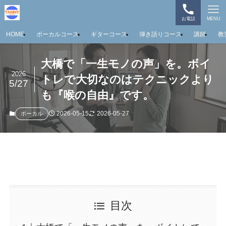
お電話
MENU
HOME
ボーカルコース
ギターコース
弾き語りコース
講師
教
大橋で「一生モノの声」を。ボイ
2026
トレで大切なのはテクニックより
5/27
も『喉の自由』です。
2026-05-15
2026-05-27
ボーカル
目次