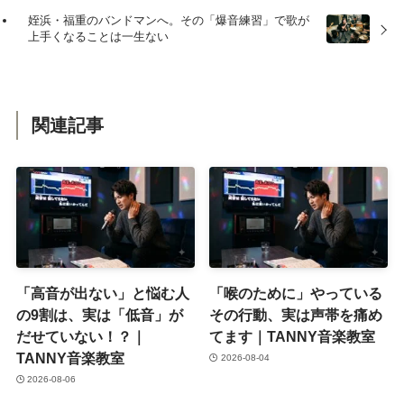
姪浜・福重のバンドマンへ。その「爆音練習」で歌が
上手くなることは一生ない
関連記事
「高音が出ない」と悩む人
「喉のために」やっている
の9割は、実は「低音」が
その行動、実は声帯を痛め
だせていない！？｜
てます｜TANNY音楽教室
TANNY音楽教室
2026-08-04
2026-08-06